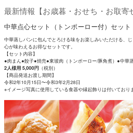
最新情報【お歳暮・おせち・お取寄
中華点心セット（トンポーロー付）セット
中華蒸しパンに包んでとろける味をお楽しみいただける、じ
心が味わえるお得なセットです。
【セット内容】
●肉まん●餃子●焼売●東坡肉（トンポーロー/豚角煮）●中華
2人様用 5,000円
（税別）
【商品発送お渡し期間】
令和2年10月15日〜令和3年2月28日
※イメージ写真に使用している食器や縁起飾りは付いており