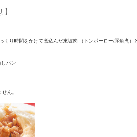
せ】
っくり時間をかけて煮込んだ東坡肉 （トンポーロー/豚角煮）
蒸しパン
ません。